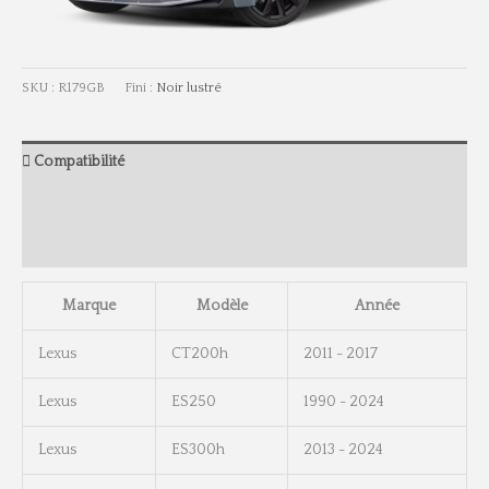
SKU :
R179GB
Fini :
Noir lustré
Compatibilité
Information
Dimensions
Marque
Modèle
Année
Lexus
CT200h
2011 - 2017
Lexus
ES250
1990 - 2024
Lexus
ES300h
2013 - 2024