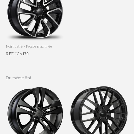
Noir lustré - Façade machinée
REPLICA 179
Du même fini