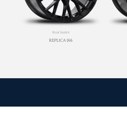
Noir lustré
REPLICA 166