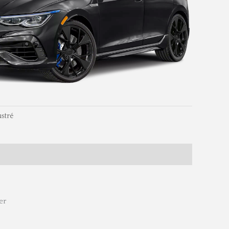
ustré
sions
er