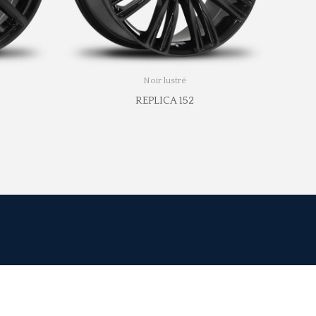
Noir lustré
REPLICA 152