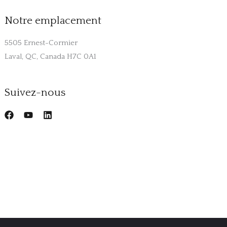
Notre emplacement
5505 Ernest-Cormier
Laval, QC, Canada H7C 0A1
Suivez-nous