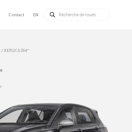
Recherche
de
Contact
EN
produits
é
/ REPLICA 364*
*
e