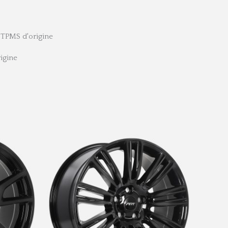
 TPMS d'origine
rigine