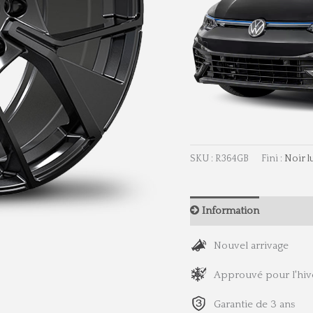
SKU :
R364GB
Fini :
Noir l
Information
Dimen
Nouvel arrivage
Approuvé pour l'hiv
Garantie de 3 ans