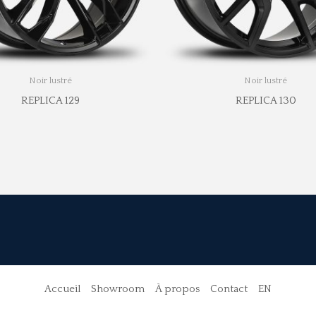
Noir lustré
Noir lustré
REPLICA 129
REPLICA 130
Accueil
Showroom
À propos
Contact
EN